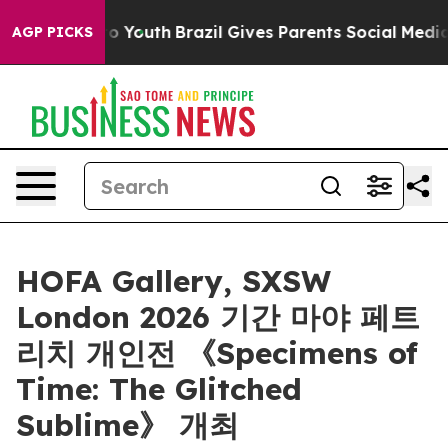
te Harms to Youth
Brazil Gives Parents Social Media Co
AGP PICKS
HOFA Gallery, SXSW
London 2026 기간 마야 페트
리치 개인전 《Specimens of
Time: The Glitched
Sublime》 개최