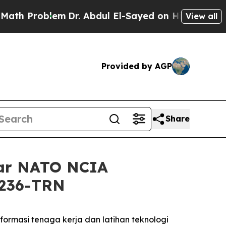
Problem
Dr. Abdul El-Sayed on Historic Michigan W
View all
Provided by AGP
Share
ear NATO NCIA
3236-TRN
ormasi tenaga kerja dan latihan teknologi