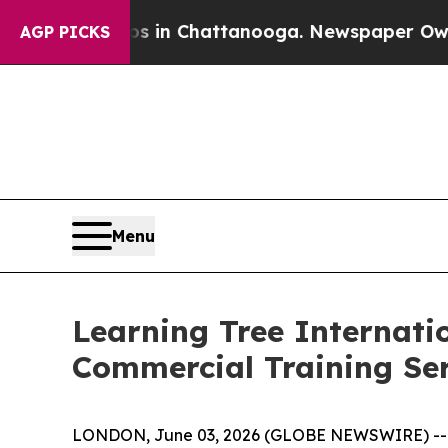
pse
Chaos in Chattanooga. Newspaper Owner Call
AGP PICKS
Menu
Learning Tree Internat
Commercial Training Se
LONDON, June 03, 2026 (GLOBE NEWSWIRE) -- Lea