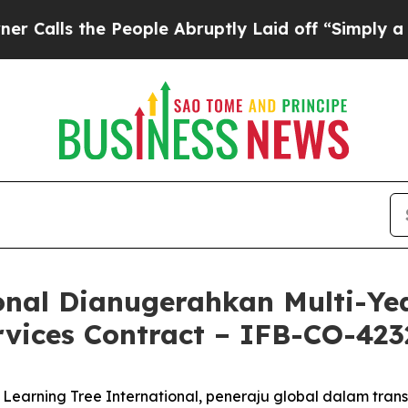
s the People Abruptly Laid off “Simply a Math 
ional Dianugerahkan Multi-Y
rvices Contract – IFB-CO-42
rning Tree International, peneraju global dalam transf