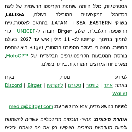
אסטרטגיות, כולל היותה שותפת
הקריפטו
הרשמית של ליגת
הכדורגל המקצוענית
המובילה בעולם,
LALIGA
,
בשווקי
EASTERN
,
SEA
ו-
LATAM
.
בהתאם לאסטרטגיית
ההשפעה הגלובלית שלה,
Bitget
חברה
ל-
UNICEF
כדי
לתמוך בחינוך
קריפטו לכ- 1.1 מיליון איש עד 2027.
בעולם
הספורט המוטורי
בעולם
הספורט המוטורי,
Bitget
היא שותפת
בורסת המטבעות הקריפטוגרפים הבלעדית של
MotoGP™
,
מאליפויות המרוצים
המרתקות ביותר בעולם.
למידע נוסף, בקרו
באתר:
אתר
|
טוויטר
|
טלגרם
|
לינקדאין
|
Bitget
|
Discord
Wallet
לפניות
בנושא מדיה, אנא צרו קשר
עם:
media@bitget.com
אזהרת סיכונים
: מחירי הנכסים הדיגיטליים עשויים להשתנות
ולחוות תנודתיות מחירים. השקיעו רק את מה שאתם יכולים