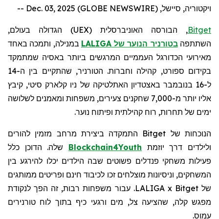
ויקטוריה, סיישל, Dec. 03, 2025 (GLOBE NEWSWIRE) --
Bitget
, הבורסה האוניברסלית (
UEX
) הגדולה בעולם,
השתתפה
בטורניר הנוער של
LALIGA
במנילה, ותמכה באחד
מאירועי הכדורגל העממיים המרגשים ביותר באסיה שמתמקד
בקידום ספורט, קהילה וחברות. הטורניר, שהתקיים בין ה-14
ל-16 בנובמבר באצטדיון האתלטיקה של ניו קלארק סיטי, קיבץ
אליו יותר מ-7,000 שחקנים צעירים, משפחות ומאמנים לשלושה
ימים של תחרות, רוח קהילתית ופיתוח נוער.
הנוכחות של
Bitget
התמקדה ביצירת מרחב מזמין להורים
ולילדים דרך יוזמת
Blockchain4Youth
שלה. הדוכן כלל
פעילות
משחקי
פנדלים
פשוטים
שבה הילדים יכלו להירגע בין
המשחקים, וניסיונות מוצלחים זכו לכיבוד חינם ופריטים ממותגים
של LALIGA x Bitget. עבור משפחות רבות, זה הפך לנקודת
מפגש קלה, שהציעה צל, מים ורגעי כיף בתוך לוח טורנירים
עמוס.