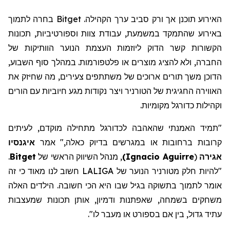
האירוע תוכנן אך ורק סביב ערך הקהילה. Bitget בחרה לתמוך
באירוע שהתמקד במשמעת, עבודת צוות וספורטיביות, תכונות
הקשורות קשר הדוק ליוזמות העצמת הנוער הוותיקות של
החברה, ולא להציג מוצרים או פלטפורמות. במהלך סוף השבוע,
הדוכן משך תורים ארוכים של משתתפים צעירים, מה שחיזק את
האווירה החגיגית של הטורניר ויצר נקודות מגע חיוביות עם הורים
וקהילות כדורגל מקומיות.
"תמיד האמנתי שהאהבה לכדורגל מתחילה מוקדם, לעיתים
קרובות ברחובות או במגרשים בדיוק כאלה," אמר
איגנסיו
אגירה
(
Ignacio Aguirre
)
,
מנהל
השיווק
הראשי של
Bitget
.
"להיות חלק מטורניר הנוער של LALIGA חשוב לנו מאוד כי זה
אומר
לתמוך בתשוקה בגיל שבו היא הכי חשובה. הילדים האלה
משחקים בשמחה, שאפתנות ודמיון, אותן תכונות שמעצבות
עתיד גדול, בין אם בספורט או מעבר לו
".