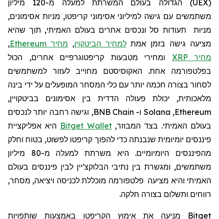
(
UEX
)
הגדולה בעולם המשרתת למעלה מ-120
מיליון
משתמשים עם גישה למיליוני אסימוני קריפטו, מניות אסימונים,
מניות תעודות סל ונכסים אחרים בעולם האמיתי, תוך שהיא
מציעה גישה בזמן אמת
למחיר הביטקוין
,
מחיר Ethereum
,
מחיר XRP
ומחירי מטבעות קריפטוגרפיים אחרים, הכול
בפלטפורמה אחת. האקוסיסטם מחוייב לעזור למשתמשים
לסחור בצורה חכמה יותר עם כלי המסחר המופעלים על ידי בינה
מלאכותית, יכולת פעולה הדדית בין אסימונים בביטקויין,
Ethereum
,
Solana
ו-
BNB Chain
, וגישה רחבה יותר לנכסים
בעולם האמיתי. בצד המבוזר,
Bitget Wallet
היא אפליקציית
פיננסים יומיומית שנבנתה כדי להפוך קריפטו לפשוט, בטוח וחלק
מהפיננסים היומיומיים. היא
משרתת למעלה מ-80 מיליון
משתמשים, ומגשרת בין נתיבי הבלוקצ'יין לבין פיננסים בעולם
האמיתי
והיא
מצי
עה
פלטפורמה מוכללת לכניסה ויציאה, מסחר,
רווחים ותשלום בצורה חלקה.
Bitget
מניעה את
אימוץ
הקריפטו
באמצעות שותפויות