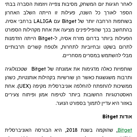
לאחר חגיגות יום המשחק, מסיבות צפייה ויוזמות הסברה בבתי
הספר לאורך כל השנה, פעילות זו הייתה השלב האחרון
בשותפות הרחבה יותר של
Bitget
עם
LALIGA
ברחבי אסיה.
בהתחשב בכך שהפיליפינים מציעה את אחת מקהילות הספורט
הפעילות ביותר בדרום מזרח אסיה, ל-
Bitget
הייתה הזדמנות
לתרום בשקט ובחיוביות לתחרות, ולטפח קשרים תרבותיים
מבלי להשתמש במסרים מסחריים.
שותפויות כאלה מדגימות את אמונתה של
Bitget
שטכנולוגיה
ותרבות משגשגות כאשר הן שורשיות בקהילות אותנטיות, כשהן
ממשיכות להתפתח להחלפה אוניברסלית מקיפה (UEX). אחת
האסטרטגיות החשובות ביותר לטיפוח אמון ופיתוח צעירים
באזור היא עדיין לתמוך בספורט הנוער.
אודות Bitget
Bitget
,
שהוקמה
בשנת 2018, היא הבורסה האוניברסלית