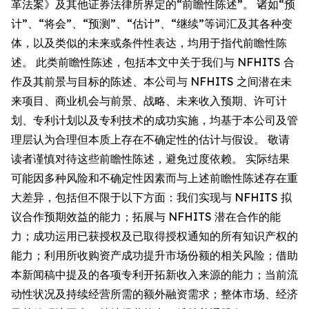
革法案》及其他证券法律所界定的“前瞻性陈述”。 诸如“预
计”、“将会”、“预测”、“估计”、“继续”等词汇及其各种变
体，以及类似的未来或条件性表达，均用于指代前瞻性陈
述。 此类前瞻性陈述，包括本文中关于我们与 NFHITS 合
作及其前景与目标的陈述、本公司与 NFHITS 之间潜在未
来项目、商业机会与前景、战略、未来收入预期、许可计
划、专利计划以及专利技术的成功实施，均基于本公司及管
理层认为合理但本质上存在不确定性的估计与假设。 敬请
读者谨慎对待这些前瞻性陈述，避免过度依赖。 实际结果
可能因多种风险和不确定性因素而与上述前瞻性陈述存在重
大差异，包括但不限于以下方面：我们实现与 NFHITS 拟
议合作预期效益的能力；拓展与 NFHITS 潜在合作的能
力；成功运用已获授权及已取得授权通知的所有知识产权的
能力；利用所收购资产成功提升市场份额的相关风险；借助
本新闻稿中提及的各项专利开拓新收入来源的能力；当前流
动性状况及持续经营所需的额外融资需求；整体市场、经济